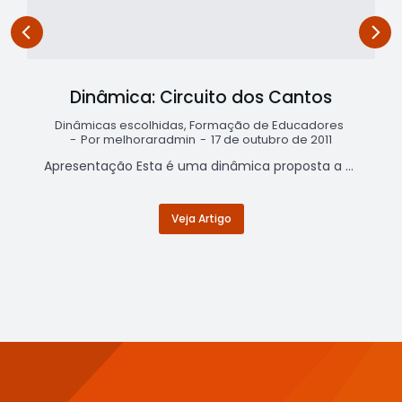
Dinâmica: Circuito dos Cantos
Dinâmicas escolhidas
,
Formação de Educadores
Por
melhoraradmin
17 de outubro de 2011
Apresentação Esta é uma dinâmica proposta a um grupo de professores de educação profissional, dentro de um programa de formação continuada desses docentes. A dinâmica, usada já no começo do curso, objetiva dar início a um processo de desenvolvimento da capacidade de elaborar planejamentos de ensino-aprendizagem com foco no desenvolvimento de competências. I. Introdução Em…
Veja Artigo